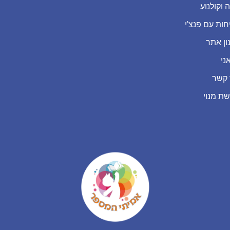
 וקולנוע
חות עם פנצ'י
ון אתר
ני
 קשר
שת מנוי