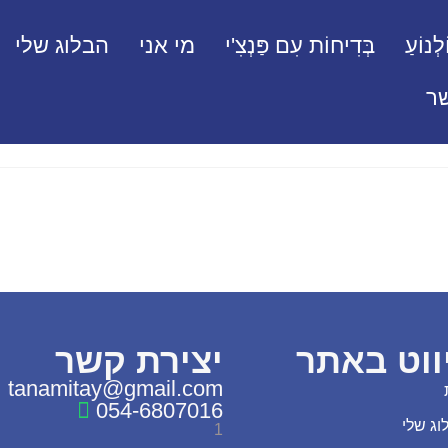
לְנוֹעַ
בְּדִיחוֹת עִם פַּנְצִ'י
מי אני
הבלוג שלי
ר
ווט באתר
יצירת קשר
tanamitay@gmail.com
054-6807016
וג שלי
1