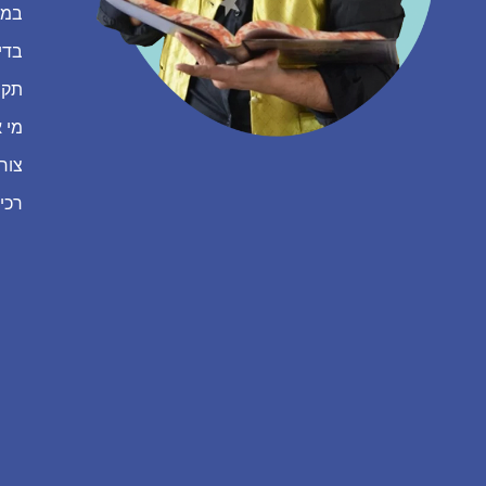
במה
בדי
תקנ
מי א
צור
רכי