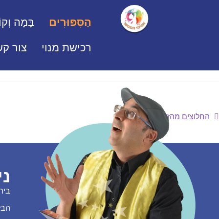
הַסִּפּוּרִים
בָּמָה וְקוֹ
רכישת מנוי
צור קש
החלוצים מהזורעים
ני
בית
הבל