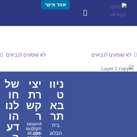
אזור אישי
לא שומעים לנביאים
לא שומעים לנביאים
ניוו
יצי
של
ט
רת
חו
בא
קש
לנו
תר
ר
הו
דע
tanamit
בית
ay@gm
ail.com
הבלוג
054-