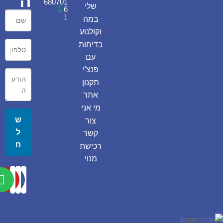
ה
680701
שלי
6
1
במה
וקולנוע
בדיחות
עם
פנצ'י
תקנון
אתר
מי אני
ש
צור
ל
קשר
ח
רכישת
מנוי