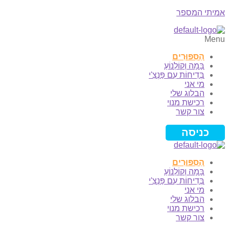
אמיתי המספר
Menu
הַסִּפּוּרִים
בָּמָה וְקוֹלְנוֹעַ
בְּדִיחוֹת עִם פַּנְצִ'י
מי אני
הבלוג שלי
רכישת מנוי
צור קשר
כניסה
הַסִּפּוּרִים
בָּמָה וְקוֹלְנוֹעַ
בְּדִיחוֹת עִם פַּנְצִ'י
מי אני
הבלוג שלי
רכישת מנוי
צור קשר