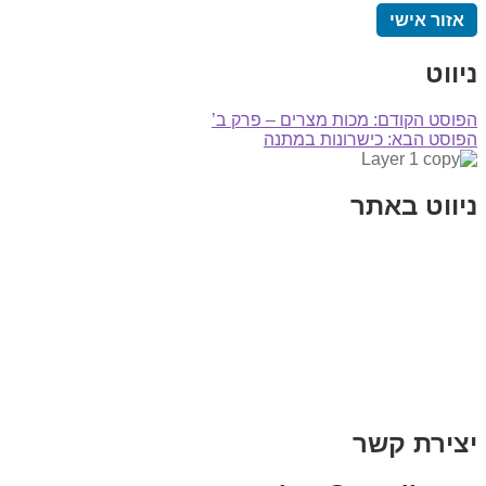
אזור אישי
ניווט
הפוסט הקודם:
מכות מצרים – פרק ב’
הפוסט הבא:
כישרונות במתנה
ניווט באתר
בית
הבלוג שלי
במה וקולנוע
בדיחות עם פנצ'י
תקנון אתר
מי אני
צור קשר
רכישת מנוי
יצירת קשר