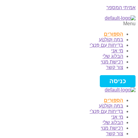
אמיתי המספר
Menu
הַסִּפּוּרִים
בָּמָה וְקוֹלְנוֹעַ
בְּדִיחוֹת עִם פַּנְצִ'י
מי אני
הבלוג שלי
רכישת מנוי
צור קשר
כניסה
הַסִּפּוּרִים
בָּמָה וְקוֹלְנוֹעַ
בְּדִיחוֹת עִם פַּנְצִ'י
מי אני
הבלוג שלי
רכישת מנוי
צור קשר