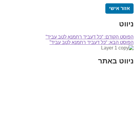
אזור אישי
ניווט
הפוסט הקודם:
“כל דעביד רחמנא לטב עביד”
הפוסט הבא:
“כל דעביד רחמנא לטב עביד”
ניווט באתר
בית
הבלוג שלי
במה וקולנוע
בדיחות עם פנצ'י
תקנון אתר
מי אני
צור קשר
רכישת מנוי