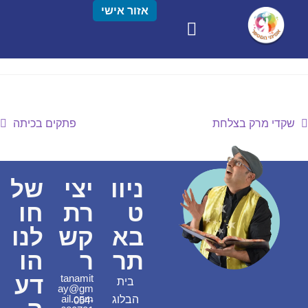
אזור אישי
שקדי מרק בצלחת
פתקים בכיתה
ניוו
יצי
של
ט
רת
חו
בא
קש
לנו
תר
ר
הו
דע
tanamit
בית
ay@gm
ail.com
הבלוג
054-