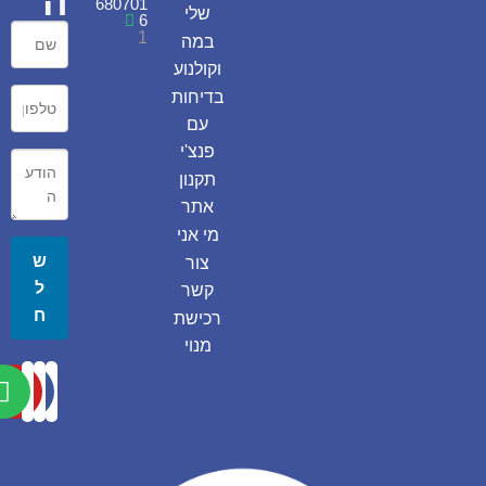
ה
680701
שלי
6
1
במה
וקולנוע
בדיחות
עם
פנצ'י
תקנון
אתר
מי אני
ש
צור
ל
קשר
ח
רכישת
מנוי