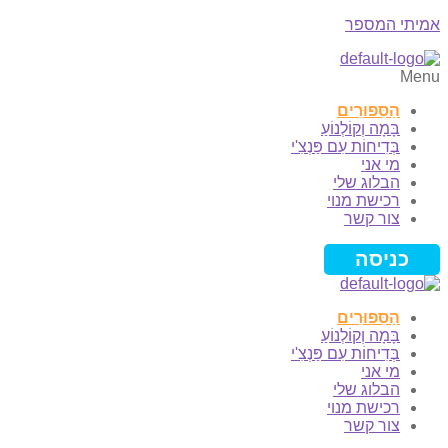
אמיתי המספר
Menu
הַסִּפּוּרִים
בָּמָה וְקוֹלְנוֹעַ
בְּדִיחוֹת עִם פַּנְצִ'י
מי אני
הבלוג שלי
רכישת מנוי
צור קשר
כניסה
הַסִּפּוּרִים
בָּמָה וְקוֹלְנוֹעַ
בְּדִיחוֹת עִם פַּנְצִ'י
מי אני
הבלוג שלי
רכישת מנוי
צור קשר