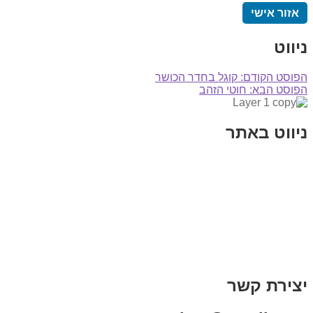
אזור אישי
ניווט
הפוסט הקודם:
קוגל בחדר הכושר
הפוסט הבא:
חוטי הזהב
ניווט באתר
בית
הבלוג שלי
במה וקולנוע
בדיחות עם פנצ'י
תקנון אתר
מי אני
צור קשר
רכישת מנוי
יצירת קשר