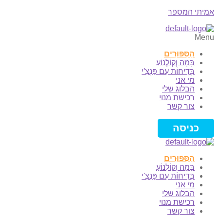
אמיתי המספר
Menu
הַסִּפּוּרִים
בָּמָה וְקוֹלְנוֹעַ
בְּדִיחוֹת עִם פַּנְצִ'י
מי אני
הבלוג שלי
רכישת מנוי
צור קשר
כניסה
הַסִּפּוּרִים
בָּמָה וְקוֹלְנוֹעַ
בְּדִיחוֹת עִם פַּנְצִ'י
מי אני
הבלוג שלי
רכישת מנוי
צור קשר