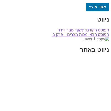
אזור אישי
ניווט
הפוסט הקודם:
ינשוף עובר דירה
הפוסט הבא:
מכות מצרים – פרק ב’
ניווט באתר
בית
הבלוג שלי
במה וקולנוע
בדיחות עם פנצ'י
תקנון אתר
מי אני
צור קשר
רכישת מנוי