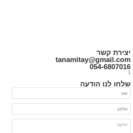
בית
הבלוג שלי
במה וקולנוע
בדיחות עם פנצ'י
תקנון אתר
מי אני
צור קשר
רכישת מנוי
יצירת קשר
tanamitay@gmail.com
054-6807016
1
שלחו לנו הודעה