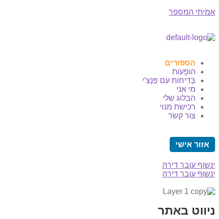
אמיתי המספר
הַסִּפּוּרִים
הוֹפָעוֹת
בְּדִיחוֹת עִם פַּנְצִ'י
מי אני
הבלוג שלי
רכישת מנוי
צור קשר
אזור אישי
ינשוף עובר דירה
ינשוף עובר דירה
ניווט באתר