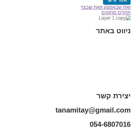
אזור אישי
הפוסט
ניווט
זאת שבאמצע וזאת שבצד
הפוסט
הקודם:
תהלים מתוקים
הבא:
ניווט באתר
בית
הבלוג שלי
במה וקולנוע
בדיחות עם פנצ'י
תקנון אתר
מי אני
צור קשר
רכישת מנוי
יצירת קשר
tanamitay@gmail.com
054-6807016