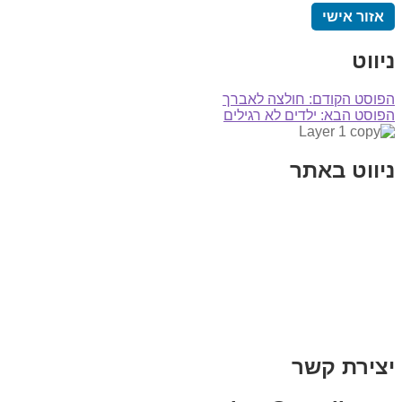
אזור אישי
ניווט
הפוסט הקודם:
חולצה לאברך
הפוסט הבא:
ילדים לא רגילים
ניווט באתר
בית
הבלוג שלי
במה וקולנוע
בדיחות עם פנצ'י
תקנון אתר
מי אני
צור קשר
רכישת מנוי
יצירת קשר