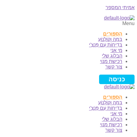
אמיתי המספר
Menu
הַסִּפּוּרִים
בָּמָה וְקוֹלְנוֹעַ
בְּדִיחוֹת עִם פַּנְצִ'י
מי אני
הבלוג שלי
רכישת מנוי
צור קשר
כניסה
הַסִּפּוּרִים
בָּמָה וְקוֹלְנוֹעַ
בְּדִיחוֹת עִם פַּנְצִ'י
מי אני
הבלוג שלי
רכישת מנוי
צור קשר