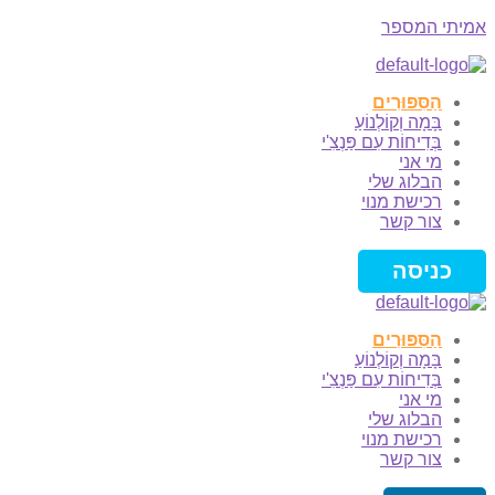
אמיתי המספר
Menu
הַסִּפּוּרִים
בָּמָה וְקוֹלְנוֹעַ
בְּדִיחוֹת עִם פַּנְצִ'י
מי אני
הבלוג שלי
רכישת מנוי
צור קשר
כניסה
הַסִּפּוּרִים
בָּמָה וְקוֹלְנוֹעַ
בְּדִיחוֹת עִם פַּנְצִ'י
מי אני
הבלוג שלי
רכישת מנוי
צור קשר