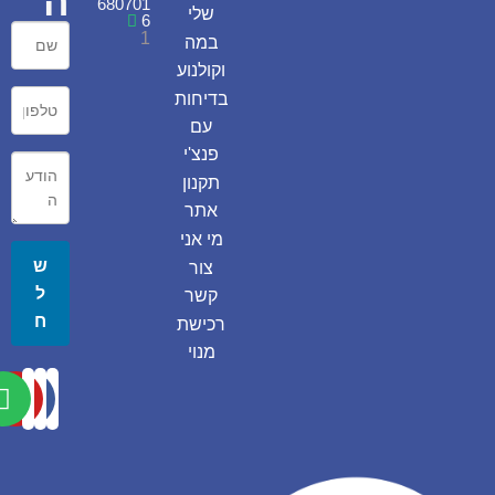
ה
680701
שלי
6
1
במה
וקולנוע
בדיחות
עם
פנצ'י
תקנון
אתר
מי אני
ש
צור
ל
קשר
ח
רכישת
מנוי