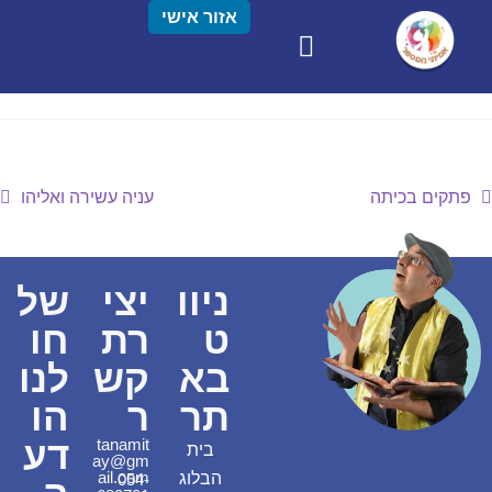
אזור אישי
פתקים בכיתה
עניה עשירה ואליהו
ניוו
יצי
של
ט
רת
חו
בא
קש
לנו
תר
ר
הו
דע
tanamit
בית
ay@gm
ail.com
הבלוג
054-