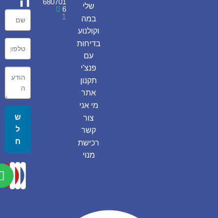
ה
680701
שלי
6
1
במה
וקולנוע
בדיחות
עם
פנצ'י
תקנון
אתר
מי אני
ש
צור
ל
קשר
ח
רכישת
מנוי