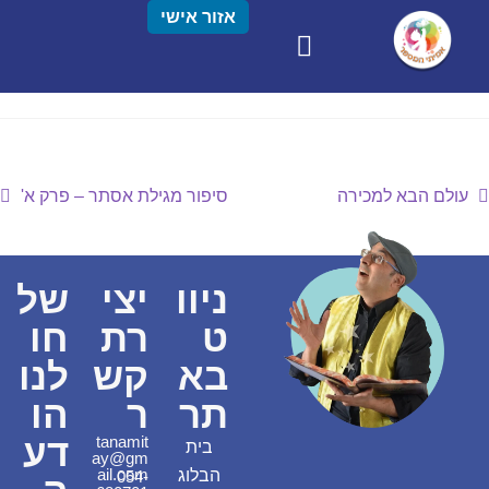
אזור אישי
עולם הבא למכירה
סיפור מגילת אסתר – פרק א'
ניוו
יצי
של
ט
רת
חו
בא
קש
לנו
תר
ר
הו
דע
tanamit
בית
ay@gm
ail.com
הבלוג
054-