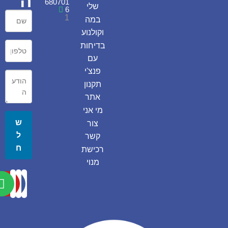
ה
680701
שלי
6
1
במה
וקולנוע
בדיחות
עם
פנצ'י
תקנון
אתר
מי אני
ש
צור
ל
קשר
ח
רכישת
מנוי