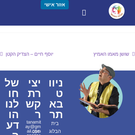
אזור אישי
שושן מאמו האמיץ
יוסף חיים – הצדיק הקטן
ניוו
יצי
של
ט
רת
חו
בא
קש
לנו
תר
ר
הו
דע
tanamit
בית
ay@gm
ail.com
הבלוג
054-