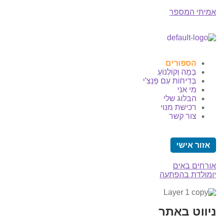
אמיתי המספר
הַסִּפּוּרִים
בָּמָה וְקוֹלְנוֹעַ
בְּדִיחוֹת עִם פַּנְצִ'י
מי אני
הבלוג שלי
רכישת מנוי
צור קשר
אזור אישי
אורחים באים
יומולדת בהפתעה
ניווט באתר