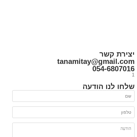
בית
הבלוג שלי
במה וקולנוע
בדיחות עם פנצ'י
תקנון אתר
מי אני
צור קשר
רכישת מנוי
יצירת קשר
tanamitay@gmail.com
054-6807016
1
שלחו לנו הודעה