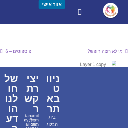
אזור אישי
מי לא רוצה חופש?
פיספוסים – 6
ניוו
יצי
של
ט
רת
חו
בא
קש
לנו
תר
ר
הו
דע
tanamit
בית
ay@gm
ail.com
הבלוג
054-