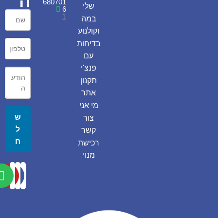
ה
680701
שלי
6
1
במה
וקולנוע
בדיחות
עם
פנצ'י
תקנון
אתר
מי אני
ש
צור
ל
קשר
ח
רכישת
מנוי