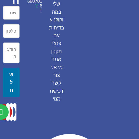
ה
680701
שלי
6
1
במה
וקולנוע
בדיחות
עם
פנצ'י
תקנון
אתר
מי אני
ש
צור
ל
קשר
ח
רכישת
מנוי