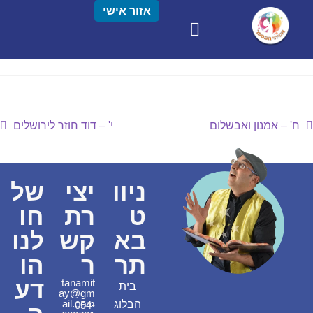
אזור אישי
ח' – אמנון ואבשלום
י' – דוד חוזר לירושלים
ניוו
יצי
של
ט
רת
חו
בא
קש
לנו
תר
ר
הו
דע
tanamit
בית
ay@gm
ail.com
הבלוג
054-