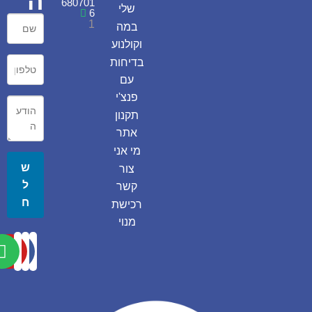
ה
680701
שלי
6
1
במה
וקולנוע
בדיחות
עם
פנצ'י
תקנון
אתר
מי אני
ש
צור
ל
קשר
ח
רכישת
מנוי