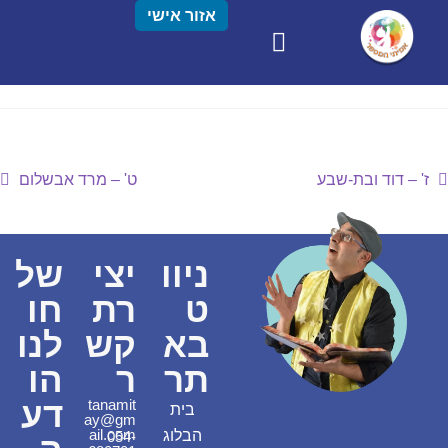
אזור אישי
ז' – דוד ובת-שבע
ט' – מרד אבשלום
ניוו
יצי
של
ט
רת
חו
בא
קש
לנו
תר
ר
הו
דע
tanamit
בית
ay@gm
ail.com
הבלוג
054-