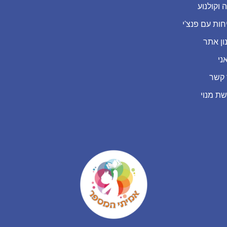
 וקולנוע
חות עם פנצ'י
ון אתר
ני
 קשר
שת מנוי