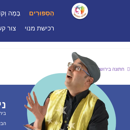
הַסִּפּוּרִים
בָּמָה וְקוֹ
רכישת מנוי
צור קש
חתונה בירושלים
ני
בית
הבל