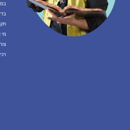
במה
בדי
תקנ
מי א
צור
רכי