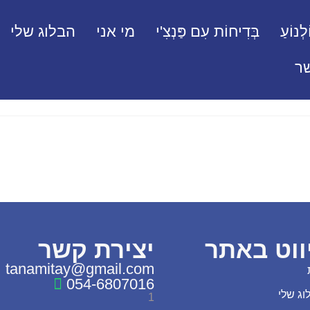
לְנוֹעַ
בְּדִיחוֹת עִם פַּנְצִ'י
מי אני
הבלוג שלי
ר
ווט באתר
יצירת קשר
tanamitay@gmail.com
054-6807016
וג שלי
1