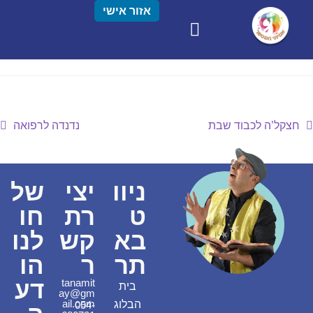
אזור אישי
חצקל’ה לכבוד שבת
נדנדה לרפואה
ניוו
יצי
של
ט
רת
חו
בא
קש
לנו
תר
ר
הו
דע
tanamit
בית
ay@gm
ail.com
הבלוג
054-