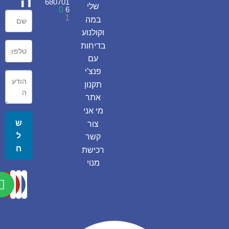
ה
680701
שלי
6
1
במה
וקולנוע
בדיחות
עם
פנצ'י
תקנון
אתר
מי אני
ש
צור
ל
קשר
ח
רכישת
מנוי