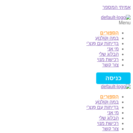
אמיתי המספר
Menu
הַסִּפּוּרִים
בָּמָה וְקוֹלְנוֹעַ
בְּדִיחוֹת עִם פַּנְצִ'י
מי אני
הבלוג שלי
רכישת מנוי
צור קשר
כניסה
הַסִּפּוּרִים
בָּמָה וְקוֹלְנוֹעַ
בְּדִיחוֹת עִם פַּנְצִ'י
מי אני
הבלוג שלי
רכישת מנוי
צור קשר