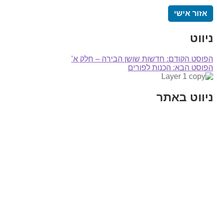
אזור אישי
ניווט
הפוסט הקודם:
חדשות שושן הבירה – חלק א’
הפוסט הבא:
הכנות לפורים
ניווט באתר
בית
הבלוג שלי
במה וקולנוע
בדיחות עם פנצ'י
תקנון אתר
מי אני
צור קשר
רכישת מנוי