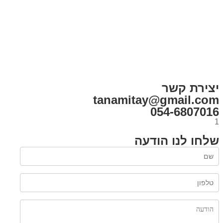
בית
הבלוג שלי
במה וקולנוע
בדיחות עם פנצ'י
תקנון אתר
מי אני
צור קשר
רכישת מנוי
יצירת קשר
tanamitay@gmail.com
054-6807016
1
שלחו לנו הודעה