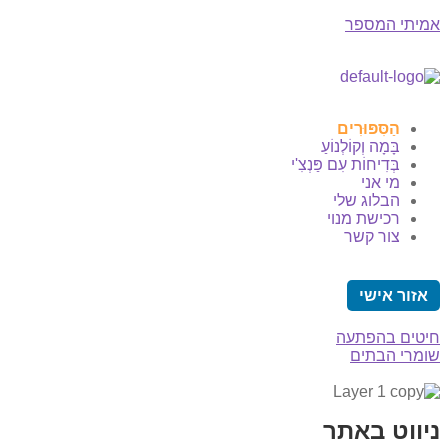
אמיתי המספר
הַסִּפּוּרִים
בָּמָה וְקוֹלְנוֹעַ
בְּדִיחוֹת עִם פַּנְצִ'י
מי אני
הבלוג שלי
רכישת מנוי
צור קשר
אזור אישי
חיטים בהפתעה
שומרי הבתים
ניווט באתר