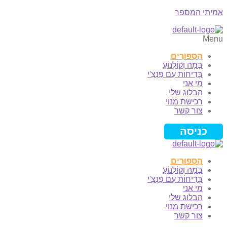
אמיתי המספר
Menu
הַסִּפּוּרִים
בָּמָה וְקוֹלְנוֹעַ
בְּדִיחוֹת עִם פַּנְצִ'י
מי אני
הבלוג שלי
רכישת מנוי
צור קשר
כניסה
הַסִּפּוּרִים
בָּמָה וְקוֹלְנוֹעַ
בְּדִיחוֹת עִם פַּנְצִ'י
מי אני
הבלוג שלי
רכישת מנוי
צור קשר