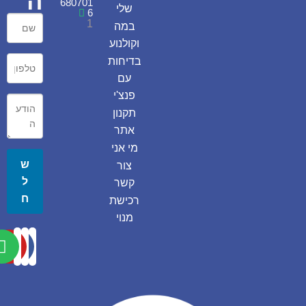
ה
680701
שלי
6
1
במה
וקולנוע
בדיחות
עם
פנצ'י
תקנון
אתר
מי אני
ש
צור
ל
קשר
ח
רכישת
מנוי