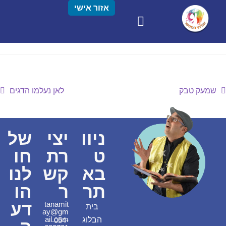
אזור אישי
שמעק טבק
לאן נעלמו הדגים
ניוו
יצי
של
ט
רת
חו
בא
קש
לנו
תר
ר
הו
דע
tanamit
בית
ay@gm
ail.com
הבלוג
054-