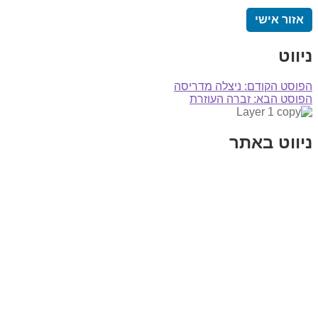
אזור אישי
ניווט
הפוסט הקודם:
ניצלה מדריסה
הפוסט הבא:
זברה העוזרת
ניווט באתר
בית
הבלוג שלי
במה וקולנוע
בדיחות עם פנצ'י
תקנון אתר
מי אני
צור קשר
רכישת מנוי