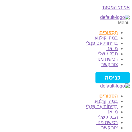
אמיתי המספר
Menu
הַסִּפּוּרִים
בָּמָה וְקוֹלְנוֹעַ
בְּדִיחוֹת עִם פַּנְצִ'י
מי אני
הבלוג שלי
רכישת מנוי
צור קשר
כניסה
הַסִּפּוּרִים
בָּמָה וְקוֹלְנוֹעַ
בְּדִיחוֹת עִם פַּנְצִ'י
מי אני
הבלוג שלי
רכישת מנוי
צור קשר