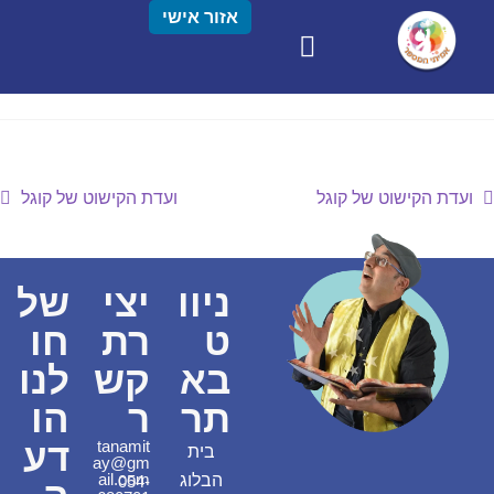
אזור אישי
ועדת הקישוט של קוגל
ועדת הקישוט של קוגל
ניוו
יצי
של
ט
רת
חו
בא
קש
לנו
תר
ר
הו
דע
tanamit
בית
ay@gm
ail.com
הבלוג
054-