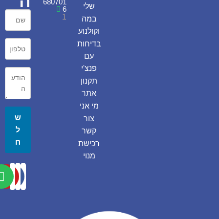
ה
680701
שלי
6
1
במה
וקולנוע
בדיחות
עם
פנצ'י
תקנון
אתר
מי אני
ש
צור
ל
קשר
ח
רכישת
מנוי