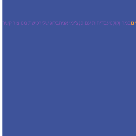
ִים
בָּמָה וְקוֹלְנוֹעַ
בְּדִיחוֹת עִם פַּנְצִ'י
מי אני
הבלוג שלי
רכישת מנוי
צור קשר