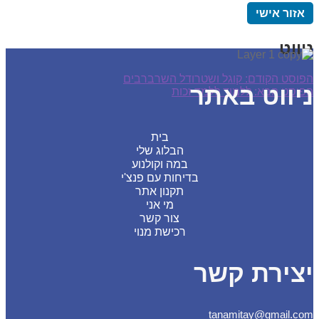
זור אישי
ווט
סט הקודם:
קוגל ושטרודל השרברבים
ווט באתר
סט הבא:
ללמוד ללמד זכות
בית
הבלוג שלי
במה וקולנוע
בדיחות עם פנצ'י
תקנון אתר
מי אני
צור קשר
רכישת מנוי
צירת קשר
tanamitay@gmail.