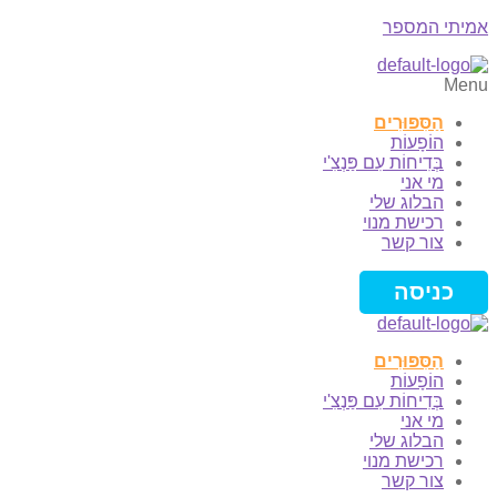
אמיתי המספר
Menu
הַסִּפּוּרִים
הוֹפָעוֹת
בְּדִיחוֹת עִם פַּנְצִ'י
מי אני
הבלוג שלי
רכישת מנוי
צור קשר
כניסה
הַסִּפּוּרִים
הוֹפָעוֹת
בְּדִיחוֹת עִם פַּנְצִ'י
מי אני
הבלוג שלי
רכישת מנוי
צור קשר