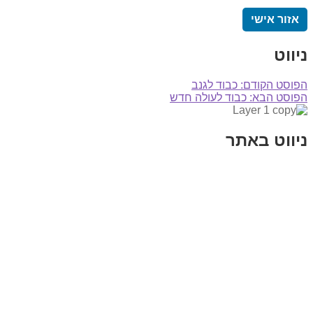
אזור אישי
ניווט
הפוסט הקודם:
כבוד לגנב
הפוסט הבא:
כבוד לעולה חדש
ניווט באתר
בית
הבלוג שלי
במה וקולנוע
בדיחות עם פנצ'י
תקנון אתר
מי אני
צור קשר
רכישת מנוי