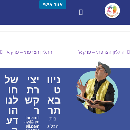
אזור אישי
התליון הצרפתי – פרק א’
התליון הצרפתי – פרק א’
ניוו
יצי
של
ט
רת
חו
בא
קש
לנו
תר
ר
הו
דע
tanamit
בית
ay@gm
ail.com
הבלוג
054-