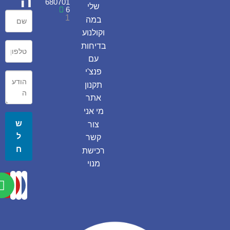
ה
680701
שלי
6
1
במה
וקולנוע
בדיחות
עם
פנצ'י
תקנון
אתר
מי אני
ש
צור
ל
קשר
ח
רכישת
מנוי