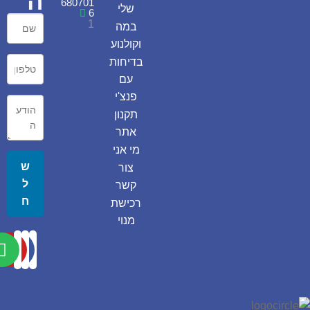
ה
680701
שלי
6
1
במה
וקולנוע
בדיחות
עם
פנצ'י
תקנון
אתר
מי אני
ש
צור
ל
קשר
ח
רכישת
מנוי