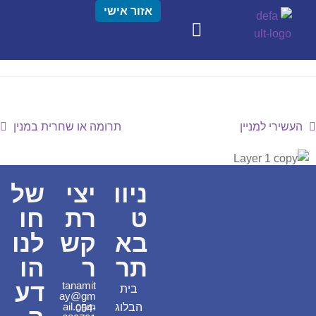
אזור אישי
העשירי למניין
תרומה או שחרית במנין
ניוו
יצי
של
ט
רת
חו
בא
קש
לנו
תר
ר
הו
דע
tanamit
בית
ay@gm
ail.com
הבלוג
054-