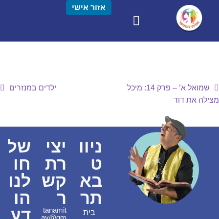
אזור אישי
שמואל א’ – פרק 14: מיכל
ילדים במנזרים
מצילה את דוד
ניוו
יצי
של
ט
רת
חו
בא
קש
לנו
תר
ר
הו
דע
tanamit
בית
ay@gm