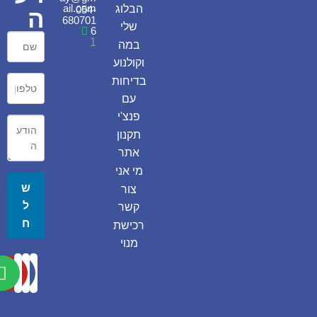
ail.com
הבלוג
054-
ה
680701
שלי
6
1
במה
וקולנוע
בדיחות
עם
פנצ'י
תקנון
אתר
מי אני
ש
צור
ל
קשר
ח
רכישת
מנוי