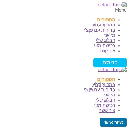
Menu
הַסִּפּוּרִים
בָּמָה וְקוֹלְנוֹעַ
בְּדִיחוֹת עִם פַּנְצִ'י
מי אני
הבלוג שלי
רכישת מנוי
צור קשר
כניסה
הַסִּפּוּרִים
בָּמָה וְקוֹלְנוֹעַ
בְּדִיחוֹת עִם פַּנְצִ'י
מי אני
הבלוג שלי
רכישת מנוי
צור קשר
אזור אישי