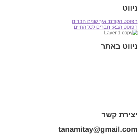
ניווט
הפוסט הקודם:
איך קונים חברים
הפוסט הבא:
חברים לכל החיים
ניווט באתר
בית
הבלוג שלי
במה וקולנוע
בדיחות עם פנצ'י
תקנון אתר
מי אני
צור קשר
רכישת מנוי
יצירת קשר
tanamitay@gmail.com