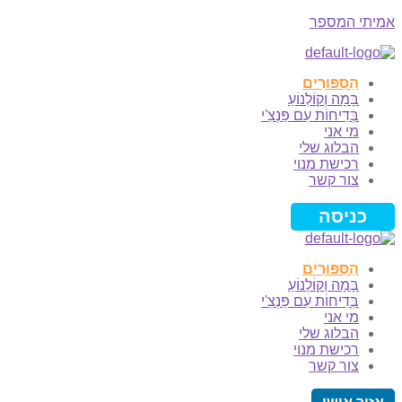
אמיתי המספר
Menu
הַסִּפּוּרִים
בָּמָה וְקוֹלְנוֹעַ
בְּדִיחוֹת עִם פַּנְצִ'י
מי אני
הבלוג שלי
רכישת מנוי
צור קשר
כניסה
הַסִּפּוּרִים
בָּמָה וְקוֹלְנוֹעַ
בְּדִיחוֹת עִם פַּנְצִ'י
מי אני
הבלוג שלי
רכישת מנוי
צור קשר