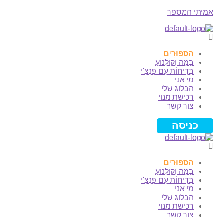
אמיתי המספר
Menu
הַסִּפּוּרִים
בָּמָה וְקוֹלְנוֹעַ
בְּדִיחוֹת עִם פַּנְצִ'י
מי אני
הבלוג שלי
רכישת מנוי
צור קשר
כניסה
הַסִּפּוּרִים
בָּמָה וְקוֹלְנוֹעַ
בְּדִיחוֹת עִם פַּנְצִ'י
מי אני
הבלוג שלי
רכישת מנוי
צור קשר