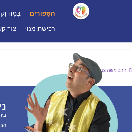
הַסִּפּוּרִים
בָּמָה וְקוֹ
רכישת מנוי
צור קש
הרב משה צבי נריה – פרק ב’
ני
בית
הבל