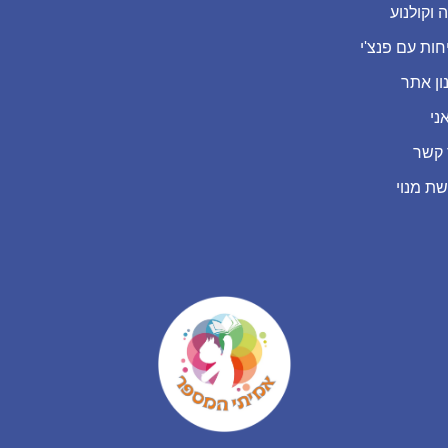
 וקולנוע
חות עם פנצ'י
ון אתר
ני
 קשר
שת מנוי