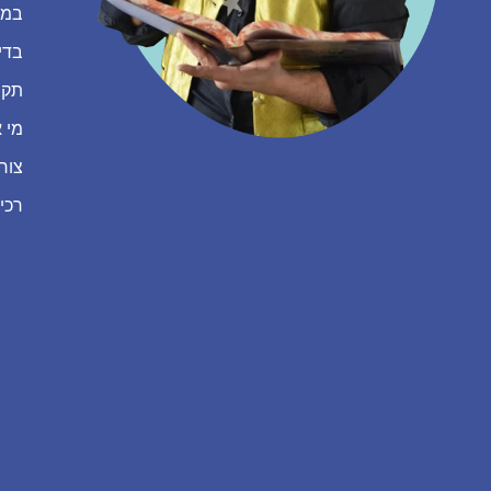
במה
בדי
תקנ
מי א
צור
רכי