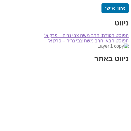
אזור אישי
ניווט
הפוסט הקודם:
הרב משה צבי נריה – פרק א’
הפוסט הבא:
הרב משה צבי נריה – פרק א’
ניווט באתר
בית
הבלוג שלי
במה וקולנוע
בדיחות עם פנצ'י
תקנון אתר
מי אני
צור קשר
רכישת מנוי