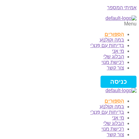
אמיתי המספר
Menu
הַסִּפּוּרִים
בָּמָה וְקוֹלְנוֹעַ
בְּדִיחוֹת עִם פַּנְצִ'י
מי אני
הבלוג שלי
רכישת מנוי
צור קשר
כניסה
הַסִּפּוּרִים
בָּמָה וְקוֹלְנוֹעַ
בְּדִיחוֹת עִם פַּנְצִ'י
מי אני
הבלוג שלי
רכישת מנוי
צור קשר