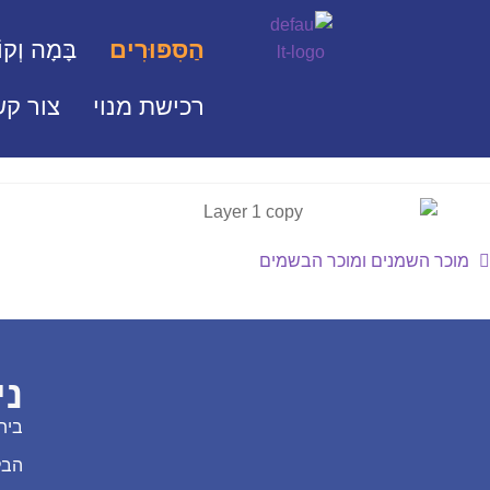
הַסִּפּוּרִים
בָּמָה וְקוֹ
רכישת מנוי
צור קש
מוכר השמנים ומוכר הבשמים
ני
בית
הבל