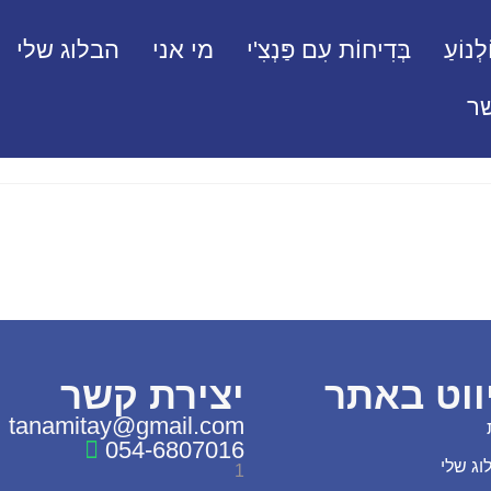
לְנוֹעַ
בְּדִיחוֹת עִם פַּנְצִ'י
מי אני
הבלוג שלי
ר
ווט באתר
יצירת קשר
tanamitay@gmail.com
054-6807016
וג שלי
1