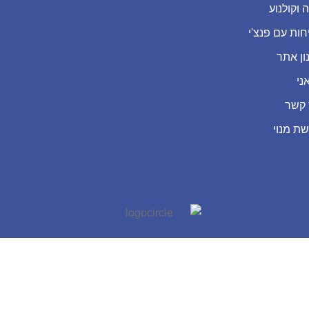
 וקולנוע
חות עם פנצ'י
ון אתר
ני
 קשר
שת מנוי