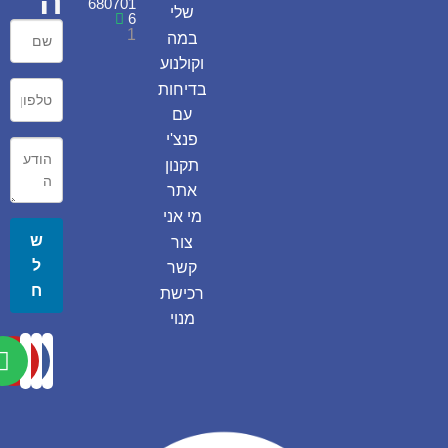
ה
680701
שלי
6
1
במה
וקולנוע
בדיחות
עם
פנצ'י
תקנון
אתר
מי אני
ש
צור
ל
קשר
ח
רכישת
מנוי