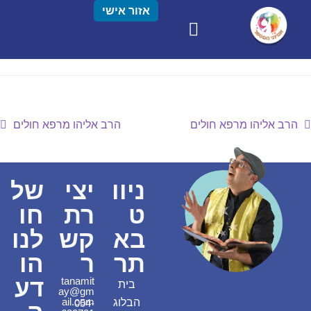
אזור אישי
הרב אליהו מרפא חולים
הרב אליהו מרפא חולים
ניוו
יצי
של
ט
רת
חו
בא
קש
לנו
תר
ר
הו
דע
tanamit
בית
ay@gm
ail.com
הבלוג
054-