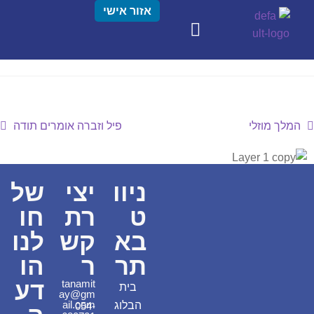
אזור אישי
המלך מוזלי
פיל וזברה אומרים תודה
ניוו
יצי
של
ט
רת
חו
בא
קש
לנו
תר
ר
הו
דע
tanamit
בית
ay@gm
ail.com
הבלוג
054-