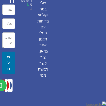
ה
680701
שלי
6
1
במה
וקולנוע
בדיחות
עם
פנצ'י
תקנון
אתר
מי אני
ש
צור
ל
קשר
ח
רכישת
מנוי