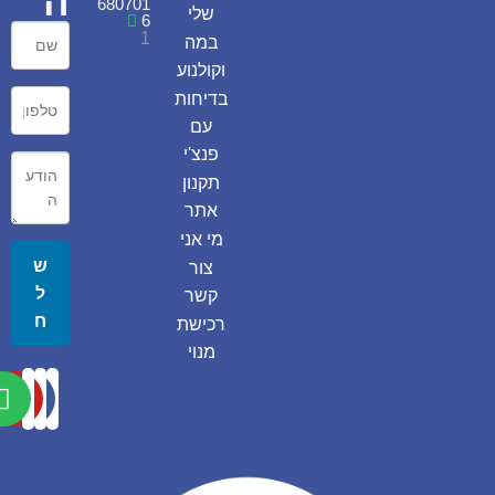
ה
680701
שלי
6
1
במה
וקולנוע
בדיחות
עם
פנצ'י
תקנון
אתר
מי אני
ש
צור
ל
קשר
ח
רכישת
מנוי