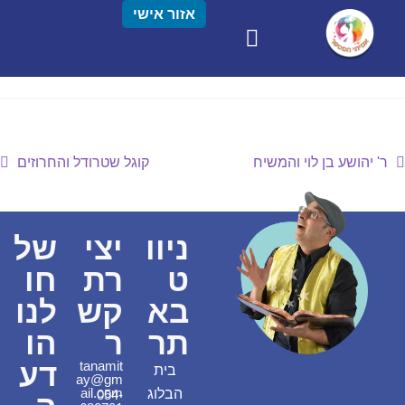
אזור אישי
ר' יהושע בן לוי והמשיח
קוגל שטרודל והחרוזים
ניוו
יצי
של
ט
רת
חו
בא
קש
לנו
תר
ר
הו
דע
tanamit
בית
ay@gm
ail.com
הבלוג
054-