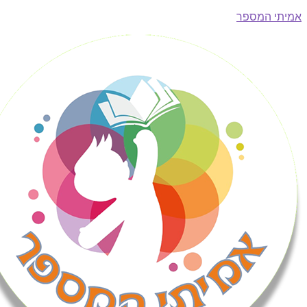
י המספר