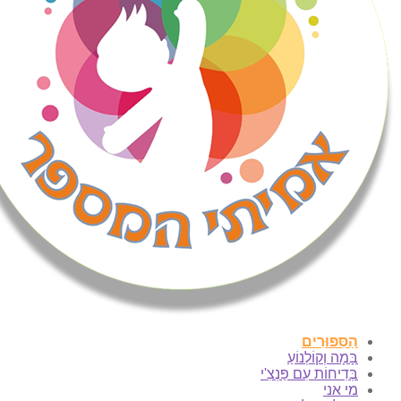
הַסִּפּוּרִים
בָּמָה וְקוֹלְנוֹעַ
בְּדִיחוֹת עִם פַּנְצִ'י
מי אני