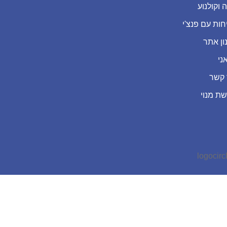
 וקולנוע
חות עם פנצ'י
ון אתר
ני
 קשר
שת מנוי