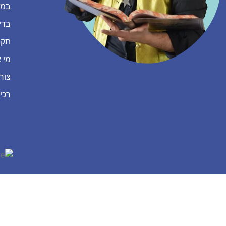
במה
בדי
תקנ
מי א
צור
רכי