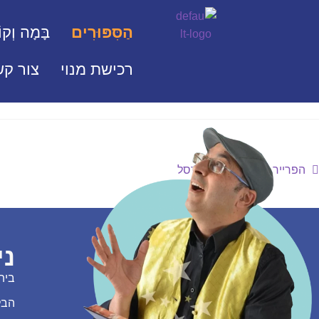
הַסִּפּוּרִים
בָּמָה וְקוֹ
רכישת מנוי
צור קש
הפרייר של קבוצת הכדורסל
ני
בית
הבל