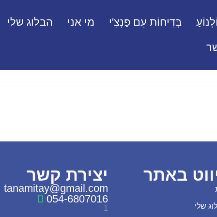
לְנוֹעַ
בְּדִיחוֹת עִם פַּנְצִ'י
מי אני
הבלוג שלי
ר
ווט באתר
יצירת קשר
tanamitay@gmail.com
054-6807016
וג שלי
1