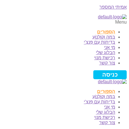
אמיתי המספר
Menu
הַסִּפּוּרִים
בָּמָה וְקוֹלְנוֹעַ
בְּדִיחוֹת עִם פַּנְצִ'י
מי אני
הבלוג שלי
רכישת מנוי
צור קשר
כניסה
הַסִּפּוּרִים
בָּמָה וְקוֹלְנוֹעַ
בְּדִיחוֹת עִם פַּנְצִ'י
מי אני
הבלוג שלי
רכישת מנוי
צור קשר