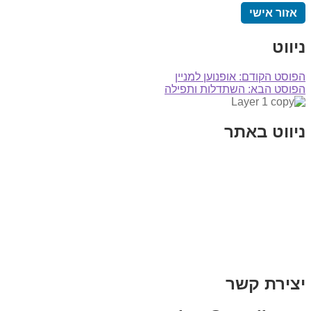
אזור אישי
ניווט
הפוסט הקודם:
אופנוען למניין
הפוסט הבא:
השתדלות ותפילה
ניווט באתר
בית
הבלוג שלי
במה וקולנוע
בדיחות עם פנצ'י
תקנון אתר
מי אני
צור קשר
רכישת מנוי
יצירת קשר