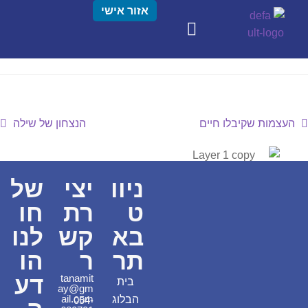
אזור אישי
העצמות שקיבלו חיים
הנצחון של שילה
ניוו
יצי
של
ט
רת
חו
בא
קש
לנו
תר
ר
הו
דע
tanamit
בית
ay@gm
ail.com
הבלוג
054-