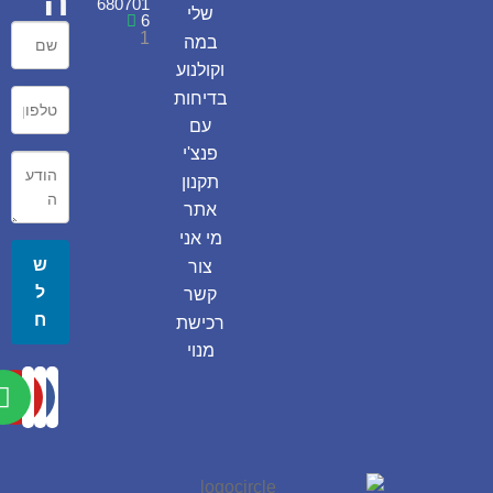
ה
680701
שלי
6
1
במה
וקולנוע
בדיחות
עם
פנצ'י
תקנון
אתר
מי אני
ש
צור
ל
קשר
ח
רכישת
מנוי