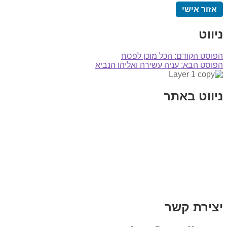
אזור אישי
ניווט
הפוסט הקודם:
הכל מוכן לפסח
הפוסט הבא:
עניה עשירה ואליהו הנביא
ניווט באתר
בית
הבלוג שלי
במה וקולנוע
בדיחות עם פנצ'י
תקנון אתר
מי אני
צור קשר
רכישת מנוי
יצירת קשר