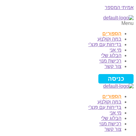
אמיתי המספר
Menu
הַסִּפּוּרִים
בָּמָה וְקוֹלְנוֹעַ
בְּדִיחוֹת עִם פַּנְצִ'י
מי אני
הבלוג שלי
רכישת מנוי
צור קשר
כניסה
הַסִּפּוּרִים
בָּמָה וְקוֹלְנוֹעַ
בְּדִיחוֹת עִם פַּנְצִ'י
מי אני
הבלוג שלי
רכישת מנוי
צור קשר