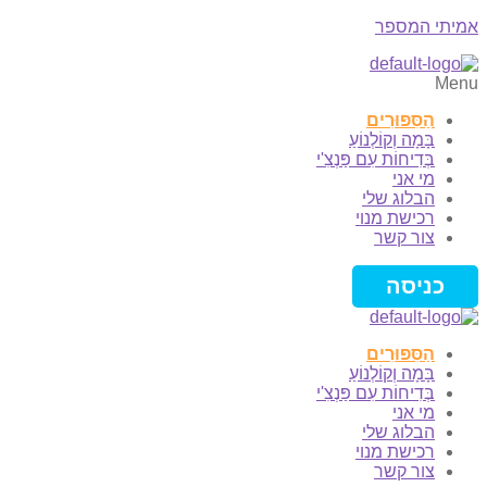
אמיתי המספר
Menu
הַסִּפּוּרִים
בָּמָה וְקוֹלְנוֹעַ
בְּדִיחוֹת עִם פַּנְצִ'י
מי אני
הבלוג שלי
רכישת מנוי
צור קשר
כניסה
הַסִּפּוּרִים
בָּמָה וְקוֹלְנוֹעַ
בְּדִיחוֹת עִם פַּנְצִ'י
מי אני
הבלוג שלי
רכישת מנוי
צור קשר