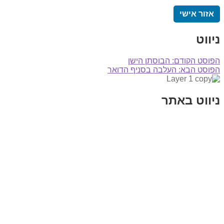
אזור אישי
ניווט
הפוסט הקודם:
הבוסתן הישן
הפוסט הבא:
העלבה בסניף הדואר
ניווט באתר
בית
הבלוג שלי
במה וקולנוע
בדיחות עם פנצ'י
תקנון אתר
מי אני
צור קשר
רכישת מנוי