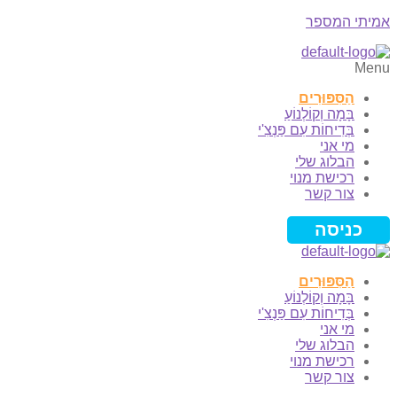
אמיתי המספר
Menu
הַסִּפּוּרִים
בָּמָה וְקוֹלְנוֹעַ
בְּדִיחוֹת עִם פַּנְצִ'י
מי אני
הבלוג שלי
רכישת מנוי
צור קשר
כניסה
הַסִּפּוּרִים
בָּמָה וְקוֹלְנוֹעַ
בְּדִיחוֹת עִם פַּנְצִ'י
מי אני
הבלוג שלי
רכישת מנוי
צור קשר