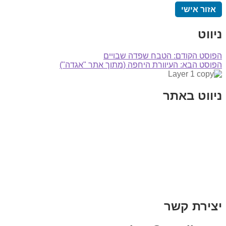
אזור אישי
ניווט
הפוסט הקודם:
הטבח שפדה שבויים
הפוסט הבא:
העיוורת היחפה (מתוך אתר "אגדה")
ניווט באתר
בית
הבלוג שלי
במה וקולנוע
בדיחות עם פנצ'י
תקנון אתר
מי אני
צור קשר
רכישת מנוי
יצירת קשר