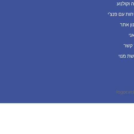
 וקולנוע
חות עם פנצ'י
ון אתר
ני
 קשר
שת מנוי