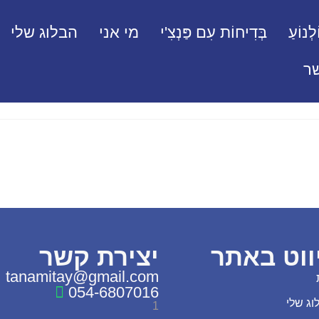
לְנוֹעַ
בְּדִיחוֹת עִם פַּנְצִ'י
מי אני
הבלוג שלי
ר
ווט באתר
יצירת קשר
tanamitay@gmail.com
054-6807016
וג שלי
1