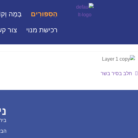
הַסִּפּוּרִים
בָּמָה וְקוֹ
רכישת מנוי
צור קש
חלב בסיר בשר
ני
בית
הבל