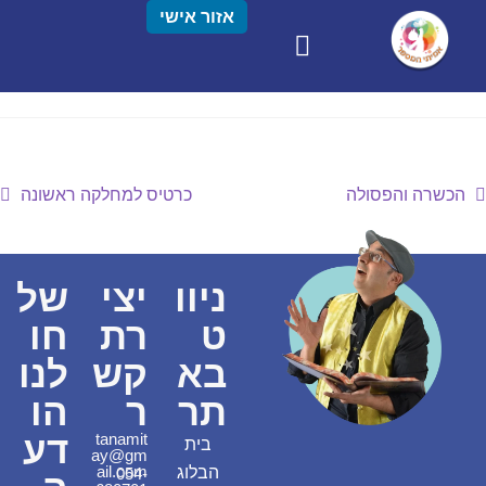
אזור אישי
הכשרה והפסולה
כרטיס למחלקה ראשונה
ניוו
יצי
של
ט
רת
חו
בא
קש
לנו
תר
ר
הו
דע
tanamit
בית
ay@gm
ail.com
הבלוג
054-