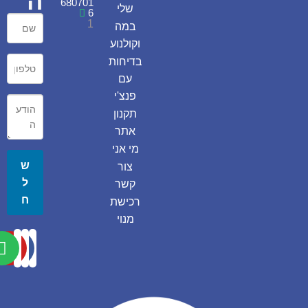
ה
680701
שלי
6
1
במה
וקולנוע
בדיחות
עם
פנצ'י
תקנון
אתר
מי אני
ש
צור
ל
קשר
ח
רכישת
מנוי